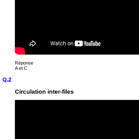
Réponse
A et C
Q.2
Circulation inter-files