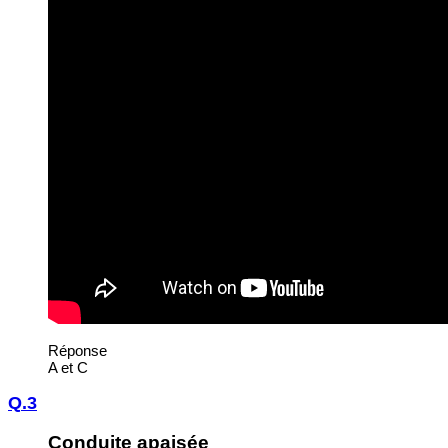
Réponse
A et C
Q.3
Conduite apaisée