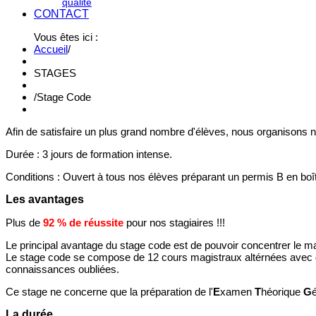
qualité
CONTACT
Vous êtes ici :
Accueil
/
STAGES
/
Stage Code
Afin de satisfaire un plus grand nombre d'élèves, nous organisons 
Durée : 3 jours de formation intense.
Conditions : Ouvert à tous nos élèves préparant un permis B en bo
Les avantages
Plus de
92 % de réussite
pour nos stagiaires !!!
Le principal avantage du stage code est de pouvoir concentrer le 
Le stage code se compose de 12 cours magistraux altérnées avec de
connaissances oubliées.
Ce stage ne concerne que la préparation de l'
E
xamen
T
héorique
G
La durée