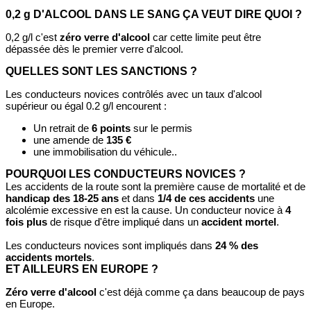
0,2 g D'ALCOOL DANS LE SANG ÇA VEUT DIRE QUOI ?
0,2 g/l c'est
zéro verre d'alcool
car cette limite peut être
dépassée dès le premier verre d'alcool.
QUELLES SONT LES SANCTIONS ?
Les conducteurs novices contrôlés avec un taux d'alcool
supérieur ou égal 0.2 g/l encourent :
Un retrait de
6 points
sur le permis
une amende de
135 €
une immobilisation du véhicule..
POURQUOI LES CONDUCTEURS NOVICES ?
Les accidents de la route sont la première cause de mortalité et de
handicap des 18-25 ans
et dans
1/4 de ces accidents
une
alcolémie excessive en est la cause. Un conducteur novice à
4
fois plus
de risque d'être impliqué dans un
accident mortel
.
Les conducteurs novices sont impliqués dans
24 % des
accidents mortels
.
ET AILLEURS EN EUROPE ?
Zéro verre d'alcool
c'est déjà comme ça dans beaucoup de pays
en Europe.