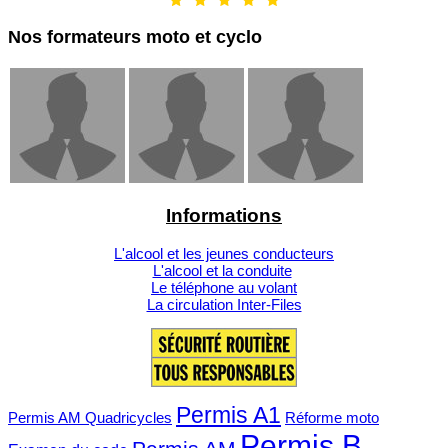
Nos formateurs moto et cyclo
Informations
L'alcool et les jeunes conducteurs
L'alcool et la conduite
Le téléphone au volant
La circulation Inter-Files
Permis A1
Permis AM Quadricycles
Réforme moto
Permis B