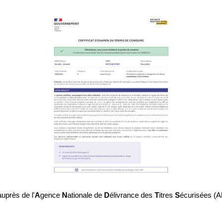
uprès de l'
A
gence
N
ationale de
D
élivrance des
T
itres
S
écurisées (AN