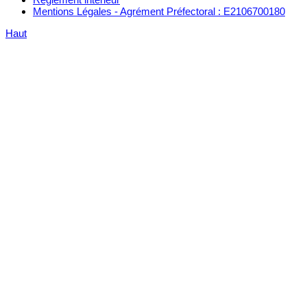
Mentions Légales - Agrément Préfectoral : E2106700180
Haut